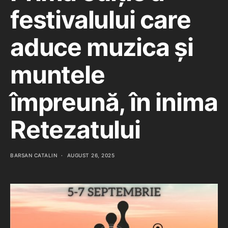
festivalului care
aduce muzica și
muntele
împreună, în inima
Retezatului
BARSAN CATALIN
AUGUST 26, 2025