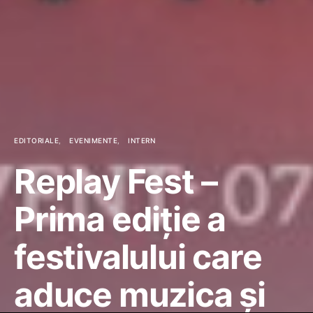
EDITORIALE
EVENIMENTE
INTERN
Replay Fest –
Prima ediție a
festivalului care
aduce muzica și