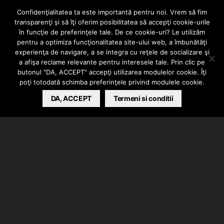
muntele
Confidenţialitatea ta este importantă pentru noi. Vrem să fim
transparenţi și să îţi oferim posibilitatea să accepţi cookie-urile
împreună, în inima
în funcţie de preferinţele tale. De ce cookie-uri? Le utilizăm
pentru a optimiza funcţionalitatea site-ului web, a îmbunătăţi
experienţa de navigare, a se integra cu reţele de socializare şi
Retezatului
a afişa reclame relevante pentru interesele tale. Prin clic pe
butonul "DA, ACCEPT" accepţi utilizarea modulelor cookie. Îţi
poţi totodată schimba preferinţele privind modulele cookie.
BARSAN CATALIN
DA, ACCEPT
AUGUST 26, 2025
Termeni si conditii
În acest început de toamnă, iubitorii de muzică hip-
hop / electronică și aventură se adună în inima naturii
pentru un eveniment care promite să devină o
tradiție:
Replay Fest – prima ediție
.
Cabana Retezat
, Rîu de Mori, județul Hunedoara