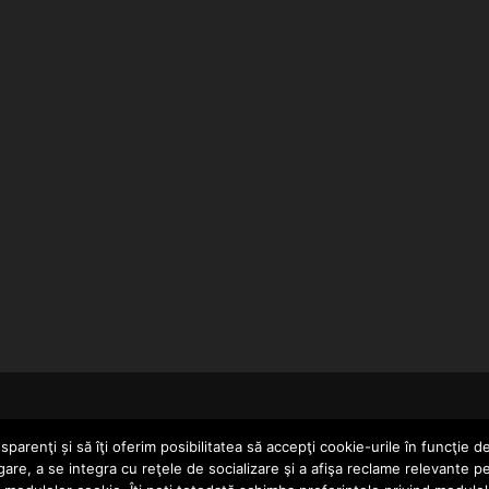
HOME
parenţi și să îţi oferim posibilitatea să accepţi cookie-urile în funcţie d
gare, a se integra cu reţele de socializare şi a afişa reclame relevante p