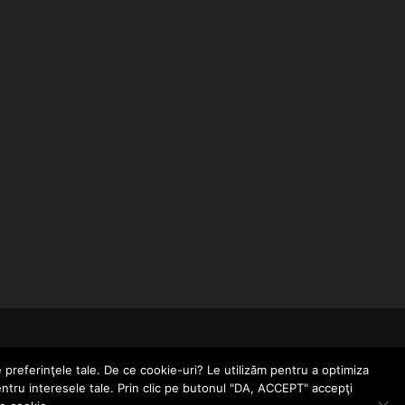
CONTACT
POLITICĂ DE CONFIDENȚIALITATE
e preferinţele tale. De ce cookie-uri? Le utilizăm pentru a optimiza
entru interesele tale. Prin clic pe butonul "DA, ACCEPT" accepţi