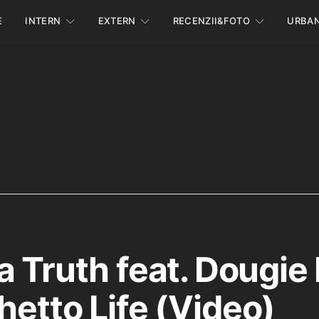
E
INTERN
EXTERN
RECENZII&FOTO
URBA
a Truth feat. Dougie
hetto Life (Video)