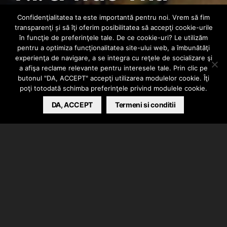
Truth – “Check
Confidenţialitatea ta este importantă pentru noi. Vrem să fim
transparenţi și să îţi oferim posibilitatea să accepţi cookie-urile
This, Dig That”
în funcţie de preferinţele tale. De ce cookie-uri? Le utilizăm
pentru a optimiza funcţionalitatea site-ului web, a îmbunătăţi
experienţa de navigare, a se integra cu reţele de socializare şi
(Video)
a afişa reclame relevante pentru interesele tale. Prin clic pe
butonul "DA, ACCEPT" accepţi utilizarea modulelor cookie. Îţi
poţi totodată schimba preferinţele privind modulele cookie.
CLAHOODIA
DA, ACCEPT
JUNE 19, 2013
Termeni si conditii
“
Check This, Dig That”
, colaborarea lui
T.I.
cu
Trae
Tha Truth,
este una dintre piesele bonus de pe
albumul “
Trouble Man: Heavy Is The Head”,
semnat
T.I.
, lansat anul trecut in iarna.