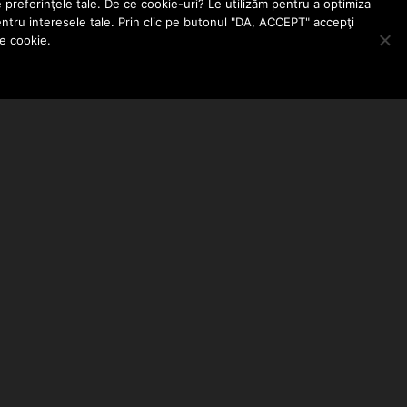
e preferinţele tale. De ce cookie-uri? Le utilizăm pentru a optimiza
entru interesele tale. Prin clic pe butonul "DA, ACCEPT" accepţi
le cookie.
ABONEAZA-TE LA NEWSLETTER
EMAIL ADDRESS: