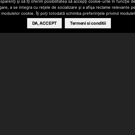
parenţi și să îţi oferim posibilitatea să accepţi cookie-urile în funcţie d
gare, a se integra cu reţele de socializare şi a afişa reclame relevante p
a modulelor cookie. Îţi poţi totodată schimba preferinţele privind module
DA, ACCEPT
Termeni si conditii
ic” in colaborare cu AD Litteram si Johnny M. JOHNNY M
mix/master, scratch si clip grafic.