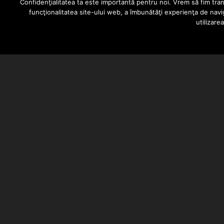
Confidenţialitatea ta este importantă pentru noi. Vrem să fim trans
funcţionalitatea site-ului web, a îmbunătăţi experienţa de navi
utilizare
BARSAN CATALIN
DECEMBER 20, 2018
Tija a lansat piesa “Atat de clas
la productie, tot el s-a ocupat de 