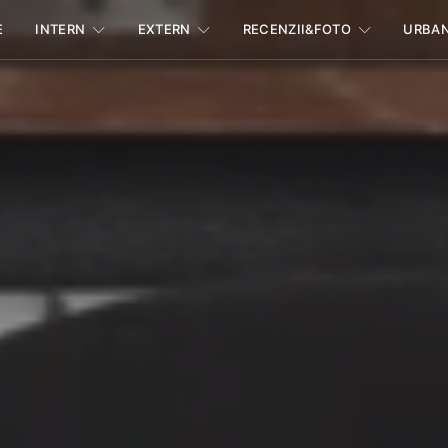
E
INTERN
EXTERN
RECENZII&FOTO
URBA