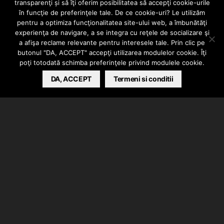
transparenţi și să îţi oferim posibilitatea să accepţi cookie-urile
TKE – Controlat
în funcţie de preferinţele tale. De ce cookie-uri? Le utilizăm
pentru a optimiza funcţionalitatea site-ului web, a îmbunătăţi
experienţa de navigare, a se integra cu reţele de socializare şi
feat. SOCEZ
a afişa reclame relevante pentru interesele tale. Prin clic pe
butonul "DA, ACCEPT" accepţi utilizarea modulelor cookie. Îţi
poţi totodată schimba preferinţele privind modulele cookie.
BARSAN CATALIN
DA, ACCEPT
MAY 28, 2020
Termeni si conditii
TKE a lansat piesa “Controlat” in colaborare cu
SOCEZ. Instrumentalul a fost produs de BONE, de rec
si mix/master s-a ocupat ANDREI CHITU @Anormal
Studio, imagine realizata de JON RULLZ.