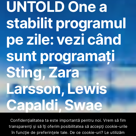
UNTOLD One a
stabilit programul
pe zile: vezi când
sunt programați
Sting, Zara
Larsson, Lewis
Capaldi, Swae
Lee, Flo Rida,
Confidenţialitatea ta este importantă pentru noi. Vrem să fim
transparenţi și să îţi oferim posibilitatea să accepţi cookie-urile
în funcţie de preferinţele tale. De ce cookie-uri? Le utilizăm