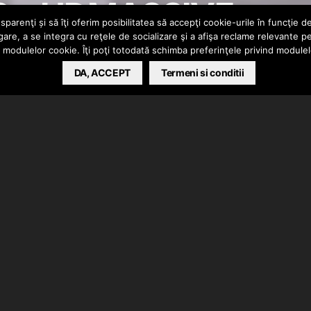
C – HDMASSIVE
parenţi și să îţi oferim posibilitatea să accepţi cookie-urile în funcţie d
gare, a se integra cu reţele de socializare şi a afişa reclame relevante p
a modulelor cookie. Îţi poţi totodată schimba preferinţele privind module
DA, ACCEPT
Termeni si conditii
lipul piesei “HDMASSIVE”. Instrumental produs de
realizate de SEROTONE. De mix/master s-a ocupat Nerub.