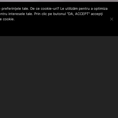
e preferinţele tale. De ce cookie-uri? Le utilizăm pentru a optimiza
entru interesele tale. Prin clic pe butonul "DA, ACCEPT" accepţi
le cookie.
ABONEAZA-TE LA NEWSLETTER
EMAIL ADDRESS: