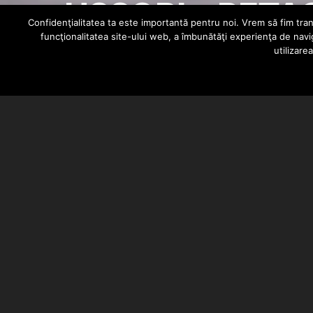
USSOBI x PETA
Confidenţialitatea ta este importantă pentru noi. Vrem să fim trans
funcţionalitatea site-ului web, a îmbunătăţi experienţa de navi
utilizare
BARSAN CATALIN
MARCH 3, 2021
USSOBI si PETAC au lansat videoc
A:Grade, inregistrarile au fost 
Clip facut de scoob.z.