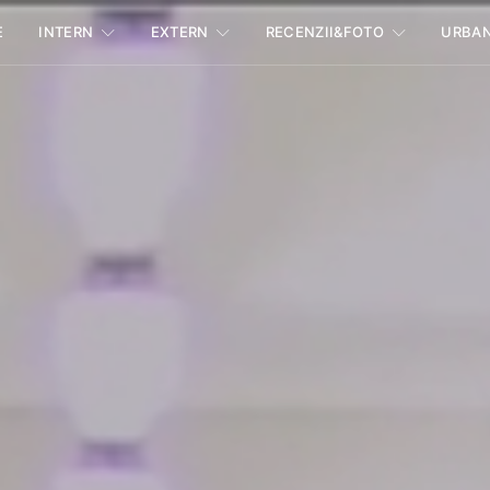
E
INTERN
EXTERN
RECENZII&FOTO
URBA