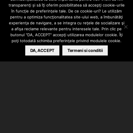
transparenţi și să îţi oferim posibilitatea să accepţi cookie-urile
Verigalipsã – 2
în funcţie de preferinţele tale. De ce cookie-uri? Le utilizăm
pentru a optimiza funcţionalitatea site-ului web, a îmbunătăţi
experienţa de navigare, a se integra cu reţele de socializare şi
RUBLE
a afişa reclame relevante pentru interesele tale. Prin clic pe
butonul "DA, ACCEPT" accepţi utilizarea modulelor cookie. Îţi
poţi totodată schimba preferinţele privind modulele cookie.
BARSAN CATALIN
DA, ACCEPT
APRIL 7, 2022
Termeni si conditii
Verigalipsa a lansat videoclipul piesei “2 Ruble”.
Instrumental si mix/master realizate de NOPE CLUB.
Clip facut de Aurelian Puscasu/Relian Films.