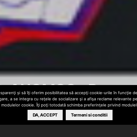
ft. ANOMOS – Prea
parenţi și să îţi oferim posibilitatea să accepţi cookie-urile în funcţie d
gare, a se integra cu reţele de socializare şi a afişa reclame relevante p
a modulelor cookie. Îţi poţi totodată schimba preferinţele privind module
DA, ACCEPT
Termeni si conditii