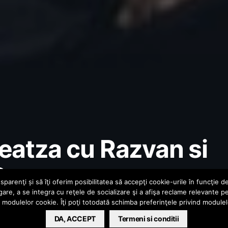
Neatza cu Razvan si
2
parenţi și să îţi oferim posibilitatea să accepţi cookie-urile în funcţie d
gare, a se integra cu reţele de socializare şi a afişa reclame relevante p
a modulelor cookie. Îţi poţi totodată schimba preferinţele privind module
DA, ACCEPT
Termeni si conditii