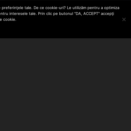
e preferinţele tale. De ce cookie-uri? Le utilizăm pentru a optimiza
entru interesele tale. Prin clic pe butonul "DA, ACCEPT" accepţi
le cookie.
ABONEAZA-TE LA NEWSLETTER
EMAIL ADDRESS: