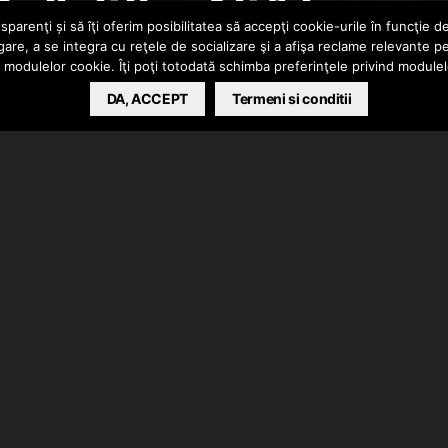
eilalti) – Altă lume
parenţi și să îţi oferim posibilitatea să accepţi cookie-urile în funcţie d
gare, a se integra cu reţele de socializare şi a afişa reclame relevante p
a modulelor cookie. Îţi poţi totodată schimba preferinţele privind module
DA, ACCEPT
Termeni si conditii
creTzu – Echilibru vol. II”