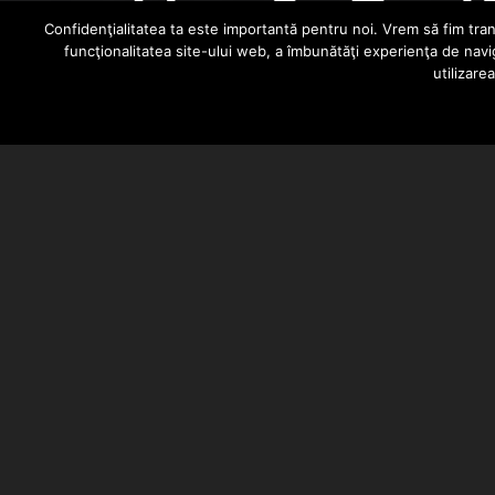
video: CreTzu (C
Confidenţialitatea ta este importantă pentru noi. Vrem să fim trans
funcţionalitatea site-ului web, a îmbunătăţi experienţa de navi
utilizare
HIPHOPLIVE
NOVEMBER 25, 2012
A doua piesa extrasa de pe album “
Filmare / Montaj : Aurelian
Text : creTzu
Instr. : BizaR