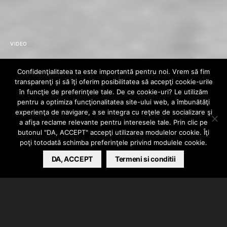
VIDEO
video: Deliric1 –
Confidenţialitatea ta este importantă pentru noi. Vrem să fim
transparenţi și să îţi oferim posibilitatea să accepţi cookie-urile
Fraiere [feat. High
în funcţie de preferinţele tale. De ce cookie-uri? Le utilizăm
pentru a optimiza funcţionalitatea site-ului web, a îmbunătăţi
experienţa de navigare, a se integra cu reţele de socializare şi
Jet]
a afişa reclame relevante pentru interesele tale. Prin clic pe
butonul "DA, ACCEPT" accepţi utilizarea modulelor cookie. Îţi
poţi totodată schimba preferinţele privind modulele cookie.
MIHAI
MAY 30, 2012
DA, ACCEPT
Termeni si conditii