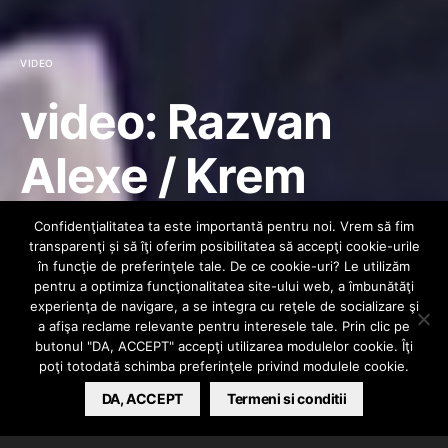
VIDEO
video: Razvan
Alexe / Krem
Romanii Au Talent
Confidenţialitatea ta este importantă pentru noi. Vrem să fim
transparenţi și să îţi oferim posibilitatea să accepţi cookie-urile
– 13 Aprilie 2012 –
în funcţie de preferinţele tale. De ce cookie-uri? Le utilizăm
pentru a optimiza funcţionalitatea site-ului web, a îmbunătăţi
experienţa de navigare, a se integra cu reţele de socializare şi
(Semifinala 2)
a afişa reclame relevante pentru interesele tale. Prin clic pe
butonul "DA, ACCEPT" accepţi utilizarea modulelor cookie. Îţi
poţi totodată schimba preferinţele privind modulele cookie.
HIPHOPLIVE
DA, ACCEPT
APRIL 14, 2012
Termeni si conditii