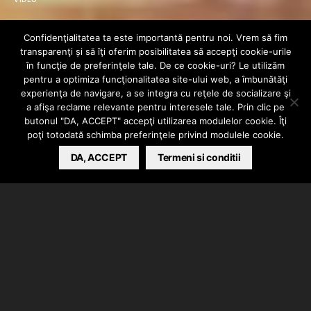
video: Yoni ft.
Confidenţialitatea ta este importantă pentru noi. Vrem să fim
transparenţi și să îţi oferim posibilitatea să accepţi cookie-urile
GiooG – Trecand
în funcţie de preferinţele tale. De ce cookie-uri? Le utilizăm
pentru a optimiza funcţionalitatea site-ului web, a îmbunătăţi
experienţa de navigare, a se integra cu reţele de socializare şi
prin Viata
a afişa reclame relevante pentru interesele tale. Prin clic pe
butonul "DA, ACCEPT" accepţi utilizarea modulelor cookie. Îţi
poţi totodată schimba preferinţele privind modulele cookie.
HIPHOPLIVE
DA, ACCEPT
NOVEMBER 18, 2012
Termeni si conditii
Yoni si GiooG e prezinta o bucata direct din Chisinau.