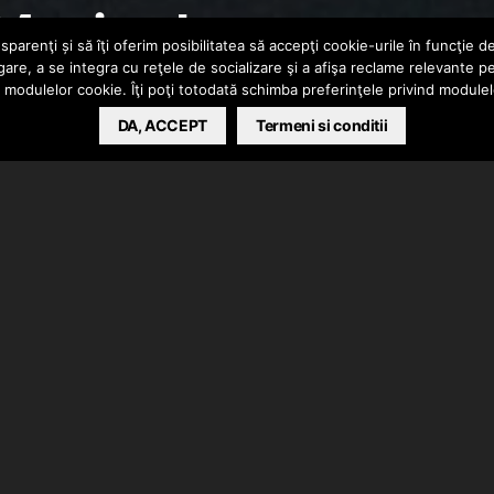
 Muzica buna
parenţi și să îţi oferim posibilitatea să accepţi cookie-urile în funcţie d
gare, a se integra cu reţele de socializare şi a afişa reclame relevante p
a modulelor cookie. Îţi poţi totodată schimba preferinţele privind module
DA, ACCEPT
Termeni si conditii