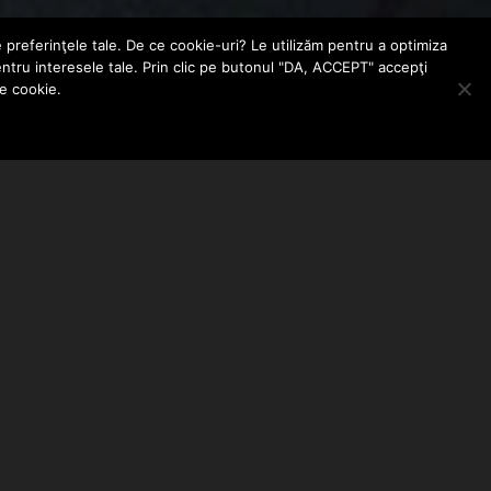
e preferinţele tale. De ce cookie-uri? Le utilizăm pentru a optimiza
entru interesele tale. Prin clic pe butonul "DA, ACCEPT" accepţi
le cookie.
ABONEAZA-TE LA NEWSLETTER
EMAIL ADDRESS: