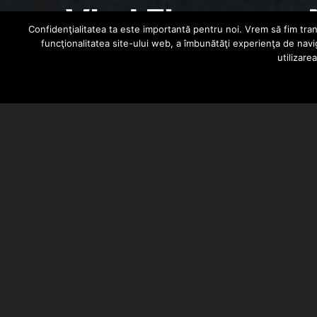
Vlad Flueraru –
Confidenţialitatea ta este importantă pentru noi. Vrem să fim trans
funcţionalitatea site-ului web, a îmbunătăţi experienţa de navi
utilizare
HIPHOPLIVE
FEBRUARY 22, 2014