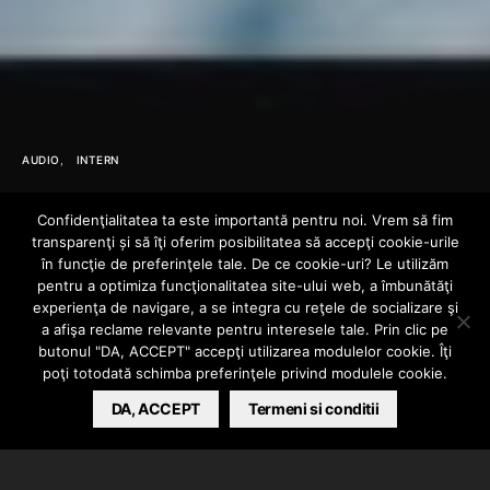
AUDIO
INTERN
WGS Family –
Confidenţialitatea ta este importantă pentru noi. Vrem să fim
transparenţi și să îţi oferim posibilitatea să accepţi cookie-urile
NARCOS feat.
în funcţie de preferinţele tale. De ce cookie-uri? Le utilizăm
pentru a optimiza funcţionalitatea site-ului web, a îmbunătăţi
experienţa de navigare, a se integra cu reţele de socializare şi
MobTrap
a afişa reclame relevante pentru interesele tale. Prin clic pe
butonul "DA, ACCEPT" accepţi utilizarea modulelor cookie. Îţi
poţi totodată schimba preferinţele privind modulele cookie.
BARSAN CATALIN
DA, ACCEPT
NOVEMBER 26, 2024
Termeni si conditii