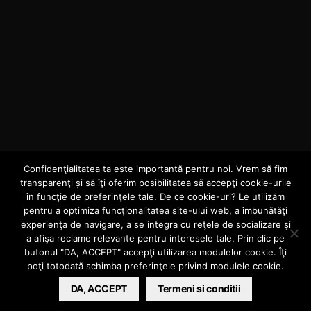
Confidenţialitatea ta este importantă pentru noi. Vrem să fim
AUDIO
INTERN
transparenţi și să îţi oferim posibilitatea să accepţi cookie-urile
Zeze feat. Mimi –
în funcţie de preferinţele tale. De ce cookie-uri? Le utilizăm
pentru a optimiza funcţionalitatea site-ului web, a îmbunătăţi
experienţa de navigare, a se integra cu reţele de socializare şi
“High” cu mine
a afişa reclame relevante pentru interesele tale. Prin clic pe
butonul "DA, ACCEPT" accepţi utilizarea modulelor cookie. Îţi
poţi totodată schimba preferinţele privind modulele cookie.
BARSAN CATALIN
DA, ACCEPT
MARCH 21, 2019
Termeni si conditii