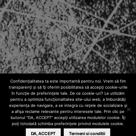
Confidenţialitatea ta este importantă pentru noi. Vrem să fim
AUDIO
transparenţi și să îţi oferim posibilitatea să accepţi cookie-urile
audio: Mano –
în funcţie de preferinţele tale. De ce cookie-uri? Le utilizăm
pentru a optimiza funcţionalitatea site-ului web, a îmbunătăţi
experienţa de navigare, a se integra cu reţele de socializare şi
Rămân pe zonă
a afişa reclame relevante pentru interesele tale. Prin clic pe
butonul "DA, ACCEPT" accepţi utilizarea modulelor cookie. Îţi
poţi totodată schimba preferinţele privind modulele cookie.
KAPA
AUGUST 27, 2012
DA, ACCEPT
Termeni si conditii