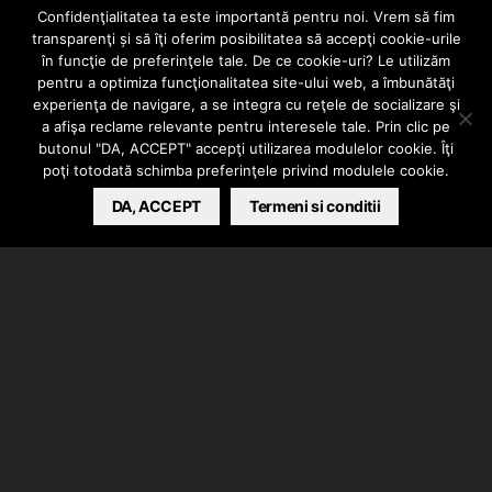
Confidenţialitatea ta este importantă pentru noi. Vrem să fim
EXTERN
VIDEO
transparenţi și să îţi oferim posibilitatea să accepţi cookie-urile
Brennan Savage –
în funcţie de preferinţele tale. De ce cookie-uri? Le utilizăm
pentru a optimiza funcţionalitatea site-ului web, a îmbunătăţi
experienţa de navigare, a se integra cu reţele de socializare şi
Slow Motion
a afişa reclame relevante pentru interesele tale. Prin clic pe
butonul "DA, ACCEPT" accepţi utilizarea modulelor cookie. Îţi
poţi totodată schimba preferinţele privind modulele cookie.
BARSAN CATALIN
DA, ACCEPT
OCTOBER 1, 2020
Termeni si conditii
Brennan Savage a lansat videoclipul piesei “Slow
Motion”. Prettyheartbreak la productie, clip realizat
de davieedavee.