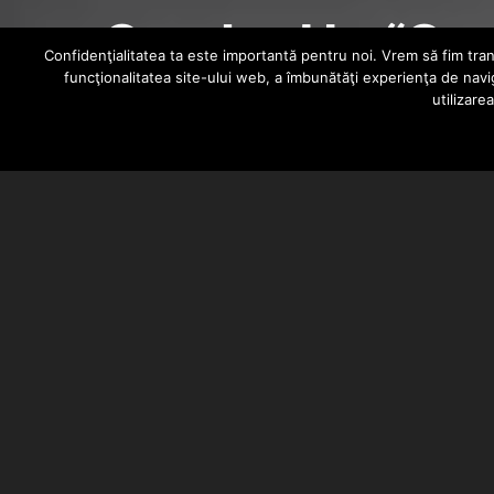
Crooked I – “Cro
Confidenţialitatea ta este importantă pentru noi. Vrem să fim trans
funcţionalitatea site-ului web, a îmbunătăţi experienţa de navi
utilizare
ALEXANDRA B.
JULY 31, 2013