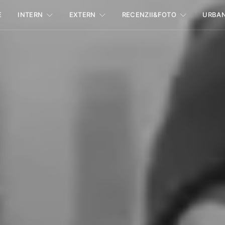
E
INTERN
EXTERN
RECENZII&FOTO
URBA