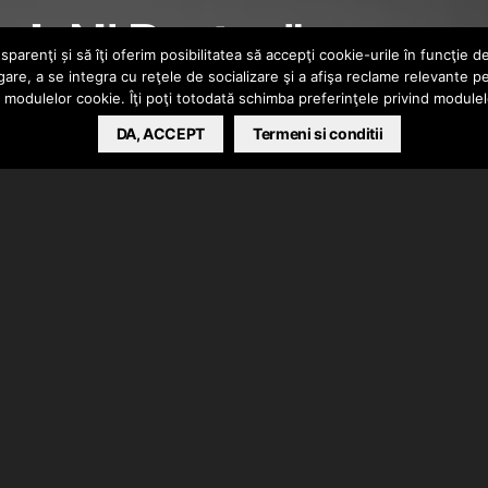
ok N’ Porter”
parenţi și să îţi oferim posibilitatea să accepţi cookie-urile în funcţie d
gare, a se integra cu reţele de socializare şi a afişa reclame relevante p
a modulelor cookie. Îţi poţi totodată schimba preferinţele privind module
DA, ACCEPT
Termeni si conditii