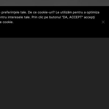
e preferinţele tale. De ce cookie-uri? Le utilizăm pentru a optimiza
entru interesele tale. Prin clic pe butonul "DA, ACCEPT" accepţi
le cookie.
ABONEAZA-TE LA NEWSLETTER
EMAIL ADDRESS: