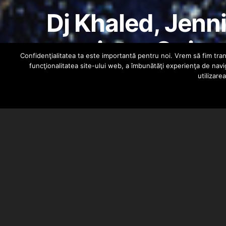
Dj Khaled, Jenni
prezinta „Quier
Confidenţialitatea ta este importantă pentru noi. Vrem să fim trans
funcţionalitatea site-ului web, a îmbunătăţi experienţa de navi
utilizare
HIPHOPLIVE
JANUARY 17, 2018
Se anunta un mare hit in 2018. E
DJ Khaled, Jennifer Lopez si Card
Melodia se numeste „Quiero Dinero
doua dintre cele mai tari artiste.
pe internet un fragment online d