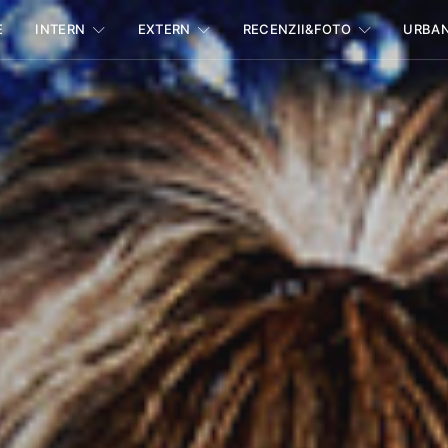
E
INTERN
EXTERN
RECENZII&FOTO
URBA