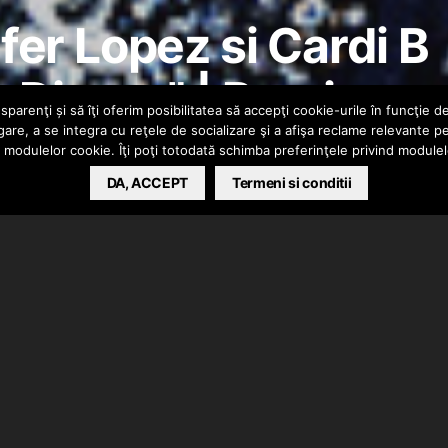
fer Lopez si Cardi B
o Dinero” | Preview
parenţi și să îţi oferim posibilitatea să accepţi cookie-urile în funcţie d
gare, a se integra cu reţele de socializare şi a afişa reclame relevante p
a modulelor cookie. Îţi poţi totodată schimba preferinţele privind module
DA, ACCEPT
Termeni si conditii
ste vorba despre piesa pe care o vor scoate impreuna
i B.
” si va fi cantata de DJ Khaled care si-a adus langa el
 Piesa se va lansa luna aceasta, insa pana atunci a aparut
in care putem sa ne facem o idee despre cum va suna.