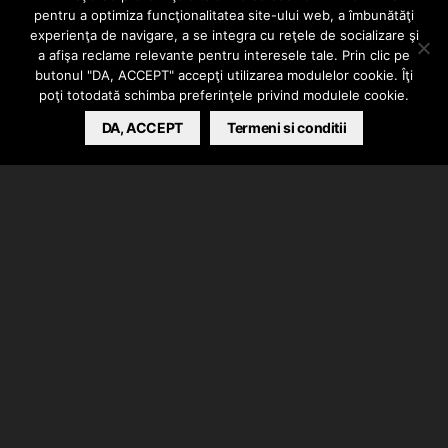
Mackie Onyx
pentru a optimiza funcţionalitatea site-ului web, a îmbunătăţi
experienţa de navigare, a se integra cu reţele de socializare şi
Producer 2.2
a afişa reclame relevante pentru interesele tale. Prin clic pe
butonul "DA, ACCEPT" accepţi utilizarea modulelor cookie. Îţi
poţi totodată schimba preferinţele privind modulele cookie.
HIPHOPLIVE
DA, ACCEPT
DECEMBER 18, 2020
Termeni si conditii
Impreună cu prietenii de la Paragima, distribuitorii
autorizati Mackie in Romania, vrem vrem sa-ti oferim
un cadou de Craciun: punem la bătaie o interfata
audio Mackie Onyx Producer 2.2.
Giveaway valabil pe contul nostru de instagram:
@hiphoplivero