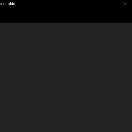
le cookie.
ABONEAZA-TE LA NEWSLETTER
EMAIL ADDRESS: