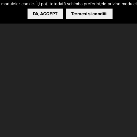
a modulelor cookie. Îţi poţi totodată schimba preferinţele privind module
DA, ACCEPT
Termeni si conditii
esei “Birds Calling”. Auditie si vizionare placuta!