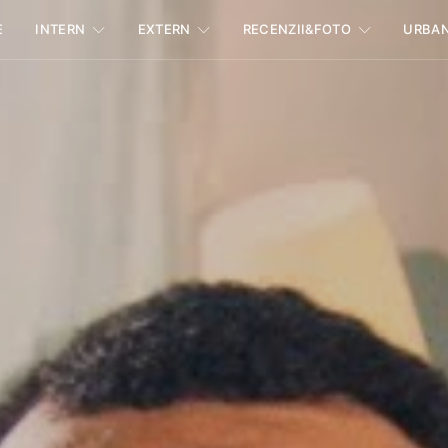
E
INTERN
EXTERN
RECENZII&FOTO
URBA