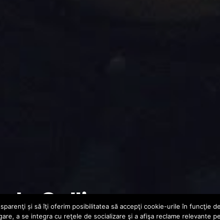
rds Calling
parenţi și să îţi oferim posibilitatea să accepţi cookie-urile în funcţie d
gare, a se integra cu reţele de socializare şi a afişa reclame relevante p