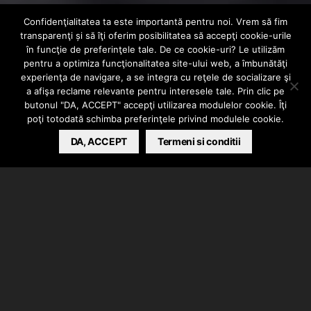
Confidenţialitatea ta este importantă pentru noi. Vrem să fim
EXTERN
VIDEO
transparenţi și să îţi oferim posibilitatea să accepţi cookie-urile
Lil Durk – Golden
în funcţie de preferinţele tale. De ce cookie-uri? Le utilizăm
pentru a optimiza funcţionalitatea site-ului web, a îmbunătăţi
experienţa de navigare, a se integra cu reţele de socializare şi
Child
a afişa reclame relevante pentru interesele tale. Prin clic pe
butonul "DA, ACCEPT" accepţi utilizarea modulelor cookie. Îţi
poţi totodată schimba preferinţele privind modulele cookie.
BARSAN CATALIN
DA, ACCEPT
MARCH 10, 2022
Termeni si conditii
Lil Durk a lansat videoclipul piesei “Golden Child”.
Auditie si vizionare placuta!