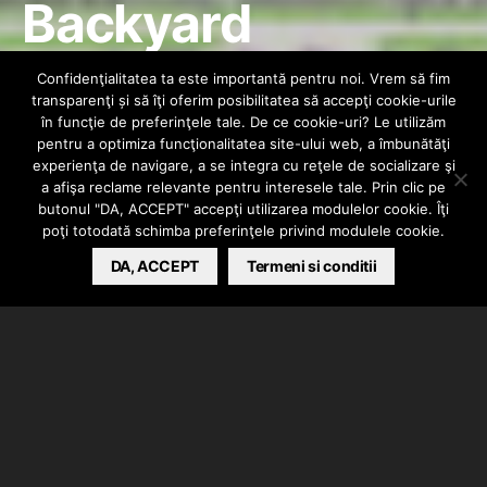
Backyard
Weekend 2012 /
Confidenţialitatea ta este importantă pentru noi. Vrem să fim
transparenţi și să îţi oferim posibilitatea să accepţi cookie-urile
23 iunie /
în funcţie de preferinţele tale. De ce cookie-uri? Le utilizăm
pentru a optimiza funcţionalitatea site-ului web, a îmbunătăţi
experienţa de navigare, a se integra cu reţele de socializare şi
Bucureşti
a afişa reclame relevante pentru interesele tale. Prin clic pe
butonul "DA, ACCEPT" accepţi utilizarea modulelor cookie. Îţi
poţi totodată schimba preferinţele privind modulele cookie.
HIPHOPLIVE
DA, ACCEPT
JUNE 18, 2012
Termeni si conditii
Zvonurile s-au confirmat! Patrice vine de două ori în
România anul acesta. În septembrie va fi în Timişoara
cu ocazia Festivalul Plai organizat la Muzeul Satului
Bănăţean, iar în iunie, aşa cum Zona Reggae a