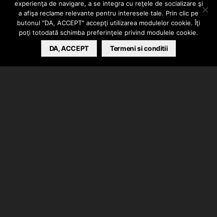
experienţa de navigare, a se integra cu reţele de socializare şi
Kass – Kings
a afişa reclame relevante pentru interesele tale. Prin clic pe
butonul "DA, ACCEPT" accepţi utilizarea modulelor cookie. Îţi
poţi totodată schimba preferinţele privind modulele cookie.
ALEXANDRA B.
DA, ACCEPT
JULY 24, 2013
Termeni si conditii
Doua din legendele din Californienia,
Planet Asia
si