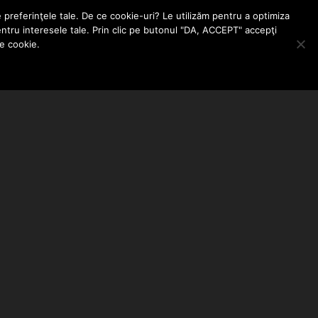
e preferinţele tale. De ce cookie-uri? Le utilizăm pentru a optimiza
entru interesele tale. Prin clic pe butonul "DA, ACCEPT" accepţi
le cookie.
ABONEAZA-TE LA NEWSLETTER
EMAIL ADDRESS: