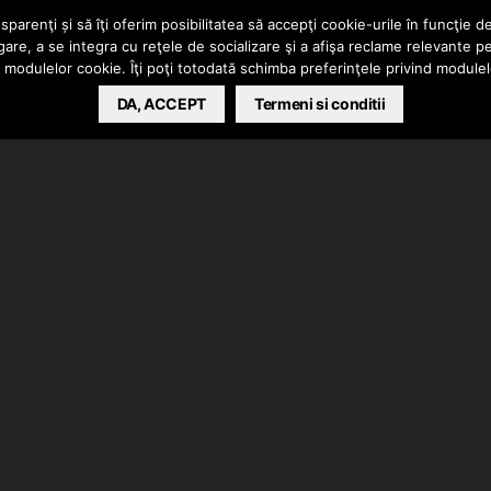
parenţi și să îţi oferim posibilitatea să accepţi cookie-urile în funcţie d
gare, a se integra cu reţele de socializare şi a afişa reclame relevante p
a modulelor cookie. Îţi poţi totodată schimba preferinţele privind module
DA, ACCEPT
Termeni si conditii
ucata produsa de Russ, Sucuki & Shucati. Auditie