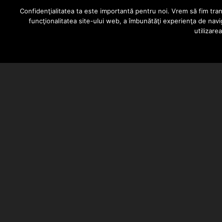
Russ – Freed Up
Confidenţialitatea ta este importantă pentru noi. Vrem să fim trans
funcţionalitatea site-ului web, a îmbunătăţi experienţa de navi
utilizare
BARSAN CATALIN
OCTOBER 23, 2020
Russ a lansat piesa “Freed Up”. B
placuta!