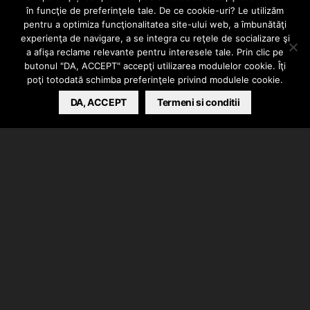
Russ –
în funcţie de preferinţele tale. De ce cookie-uri? Le utilizăm
pentru a optimiza funcţionalitatea site-ului web, a îmbunătăţi
experienţa de navigare, a se integra cu reţele de socializare şi
HANDSOMER
a afişa reclame relevante pentru interesele tale. Prin clic pe
butonul "DA, ACCEPT" accepţi utilizarea modulelor cookie. Îţi
poţi totodată schimba preferinţele privind modulele cookie.
BARSAN CATALIN
DA, ACCEPT
FEBRUARY 4, 2022
Termeni si conditii
Russ a lansat piesa intitulata “Handsomer”.
Instrumentalul a fost produs de Russ. Auditie placuta!