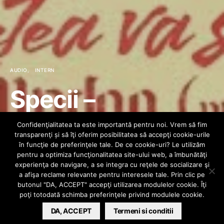
AUDIO
INTERN
Specii –
Frumusețea va
Confidenţialitatea ta este importantă pentru noi. Vrem să fim
transparenţi și să îţi oferim posibilitatea să accepţi cookie-urile
salva lumea (feat.
în funcţie de preferinţele tale. De ce cookie-uri? Le utilizăm
pentru a optimiza funcţionalitatea site-ului web, a îmbunătăţi
experienţa de navigare, a se integra cu reţele de socializare şi
DJ Undoo)
a afişa reclame relevante pentru interesele tale. Prin clic pe
butonul "DA, ACCEPT" accepţi utilizarea modulelor cookie. Îţi
poţi totodată schimba preferinţele privind modulele cookie.
BARSAN CATALIN
DA, ACCEPT
APRIL 4, 2024
Termeni si conditii