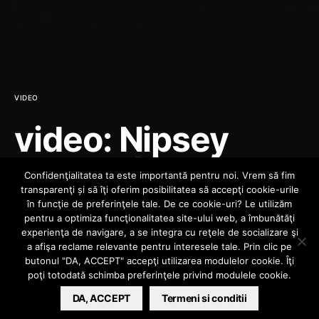
VIDEO
video: Nipsey
Hussle | Up Close
Confidenţialitatea ta este importantă pentru noi. Vrem să fim
transparenţi și să îţi oferim posibilitatea să accepţi cookie-urile
Documentary:
în funcţie de preferinţele tale. De ce cookie-uri? Le utilizăm
pentru a optimiza funcţionalitatea site-ului web, a îmbunătăţi
experienţa de navigare, a se integra cu reţele de socializare şi
Europe 2012
a afişa reclame relevante pentru interesele tale. Prin clic pe
butonul "DA, ACCEPT" accepţi utilizarea modulelor cookie. Îţi
poţi totodată schimba preferinţele privind modulele cookie.
MIHAI
MAY 18, 2012
DA, ACCEPT
Termeni si conditii