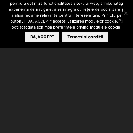
Country Rich ft DJ
pentru a optimiza funcţionalitatea site-ului web, a îmbunătăţi
experienţa de navigare, a se integra cu reţele de socializare şi
Paul
a afişa reclame relevante pentru interesele tale. Prin clic pe
butonul "DA, ACCEPT" accepţi utilizarea modulelor cookie. Îţi
poţi totodată schimba preferinţele privind modulele cookie.
BARSAN CATALIN
DA, ACCEPT
NOVEMBER 9, 2020
Termeni si conditii
Yelawolf a lansat videoclipul piesei “Country Rich” in
colaborare cu DJ Paul. Auditie si vizionare placuta!