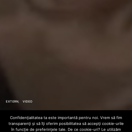
EXTERN
VIDEO
Yelawolf –
Confidenţialitatea ta este importantă pentru noi. Vrem să fim
transparenţi și să îţi oferim posibilitatea să accepţi cookie-urile
în funcţie de preferinţele tale. De ce cookie-uri? Le utilizăm