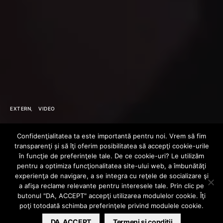
EXTERN
VIDEO
A Tribe Called
Confidenţialitatea ta este importantă pentru noi. Vrem să fim
transparenţi și să îţi oferim posibilitatea să accepţi cookie-urile
Quest – Dis
în funcţie de preferinţele tale. De ce cookie-uri? Le utilizăm
pentru a optimiza funcţionalitatea site-ului web, a îmbunătăţi
experienţa de navigare, a se integra cu reţele de socializare şi
Generation
a afişa reclame relevante pentru interesele tale. Prin clic pe
butonul "DA, ACCEPT" accepţi utilizarea modulelor cookie. Îţi
poţi totodată schimba preferinţele privind modulele cookie.
HIPHOPLIVE
DA, ACCEPT
APRIL 3, 2017
Termeni si conditii