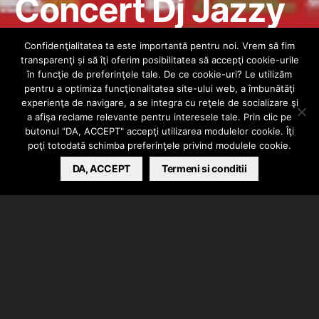
Concert Dj Jazzy
Jeff & Skillz
Confidenţialitatea ta este importantă pentru noi. Vrem să fim
transparenţi și să îţi oferim posibilitatea să accepţi cookie-urile
@București (17.
în funcţie de preferinţele tale. De ce cookie-uri? Le utilizăm
pentru a optimiza funcţionalitatea site-ului web, a îmbunătăţi
experienţa de navigare, a se integra cu reţele de socializare şi
10. 2013)
a afişa reclame relevante pentru interesele tale. Prin clic pe
butonul "DA, ACCEPT" accepţi utilizarea modulelor cookie. Îţi
poţi totodată schimba preferinţele privind modulele cookie.
HIPHOPLIVE
DA, ACCEPT
AUGUST 14, 2013
Termeni si conditii
Îmbucurător nu este doar faptul că artiștii din hip-
hopul românesc susțin tot mai multe concerte, ci și
faptul că numărul evenimentelor conturate în jurul
personalităților străine de înalt rang crește. Un astfel