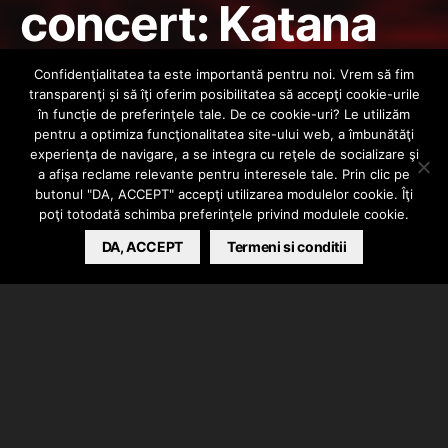
concert: Katana
lanseaza
Confidenţialitatea ta este importantă pentru noi. Vrem să fim
transparenţi și să îţi oferim posibilitatea să accepţi cookie-urile
“Momente si
în funcţie de preferinţele tale. De ce cookie-uri? Le utilizăm
pentru a optimiza funcţionalitatea site-ului web, a îmbunătăţi
experienţa de navigare, a se integra cu reţele de socializare şi
Schite”
a afişa reclame relevante pentru interesele tale. Prin clic pe
butonul "DA, ACCEPT" accepţi utilizarea modulelor cookie. Îţi
poţi totodată schimba preferinţele privind modulele cookie.
MIKE
APRIL 10, 2012
DA, ACCEPT
Termeni si conditii
Dupa o pauza de 3 ani, trupa
Katana
a hotarat ca a
venit timpul ca albumul “
Momente si Schite
” sa fie
lansat.