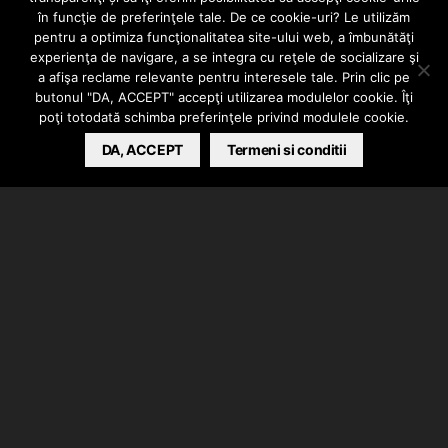
– Fear (Feat. Snak
în funcţie de preferinţele tale. De ce cookie-uri? Le utilizăm
pentru a optimiza funcţionalitatea site-ului web, a îmbunătăţi
experienţa de navigare, a se integra cu reţele de socializare şi
the Ripper)
a afişa reclame relevante pentru interesele tale. Prin clic pe
butonul "DA, ACCEPT" accepţi utilizarea modulelor cookie. Îţi
poţi totodată schimba preferinţele privind modulele cookie.
ALEXANDRA B.
DA, ACCEPT
JULY 19, 2013
Termeni si conditii