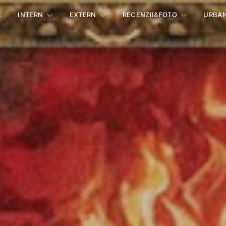
E
INTERN
EXTERN
RECENZII&FOTO
URBA