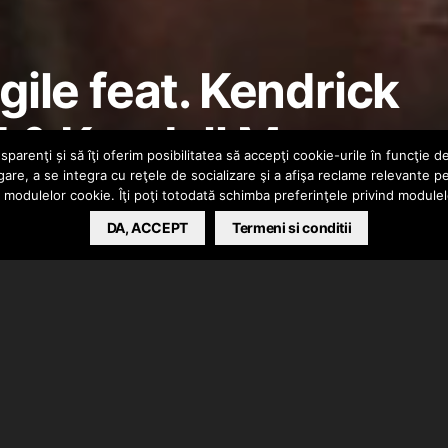
ile feat. Kendrick
! & Kendall Morgan
parenţi și să îţi oferim posibilitatea să accepţi cookie-urile în funcţie d
gare, a se integra cu reţele de socializare şi a afişa reclame relevante p
a modulelor cookie. Îţi poţi totodată schimba preferinţele privind module
DA, ACCEPT
Termeni si conditii