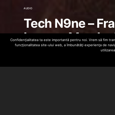
AUDIO
Tech N9ne – Frag
Lamar, ¡Mayday
Confidenţialitatea ta este importantă pentru noi. Vrem să fim trans
funcţionalitatea site-ului web, a îmbunătăţi experienţa de navi
utilizare
ALEXANDRA B.
JULY 19, 2013