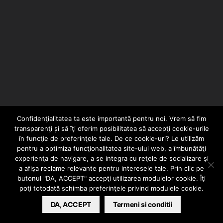
Confidenţialitatea ta este importantă pentru noi. Vrem să fim
EDITORIALE
transparenţi și să îţi oferim posibilitatea să accepţi cookie-urile
Top 20 : Hip Hop
în funcţie de preferinţele tale. De ce cookie-uri? Le utilizăm
pentru a optimiza funcţionalitatea site-ului web, a îmbunătăţi
experienţa de navigare, a se integra cu reţele de socializare şi
Love Songs
a afişa reclame relevante pentru interesele tale. Prin clic pe
butonul "DA, ACCEPT" accepţi utilizarea modulelor cookie. Îţi
poţi totodată schimba preferinţele privind modulele cookie.
LORETTA LK
DA, ACCEPT
MAY 24, 2013
Termeni si conditii