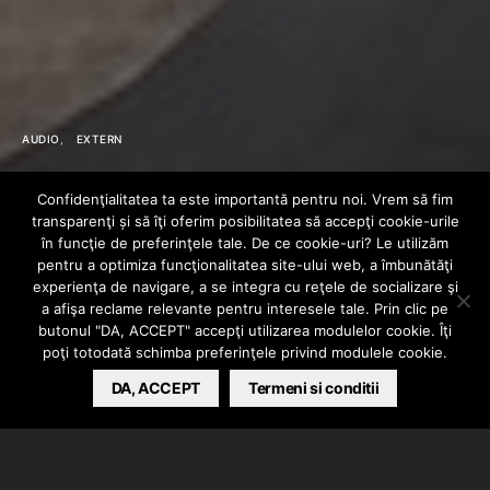
AUDIO
EXTERN
Tracy T – 16 (Feat.
Confidenţialitatea ta este importantă pentru noi. Vrem să fim
transparenţi și să îţi oferim posibilitatea să accepţi cookie-urile
Meek Mill)
în funcţie de preferinţele tale. De ce cookie-uri? Le utilizăm
pentru a optimiza funcţionalitatea site-ului web, a îmbunătăţi
experienţa de navigare, a se integra cu reţele de socializare şi
(Audio)
a afişa reclame relevante pentru interesele tale. Prin clic pe
butonul "DA, ACCEPT" accepţi utilizarea modulelor cookie. Îţi
poţi totodată schimba preferinţele privind modulele cookie.
LORETTA LK
DA, ACCEPT
NOVEMBER 19, 2013
Termeni si conditii