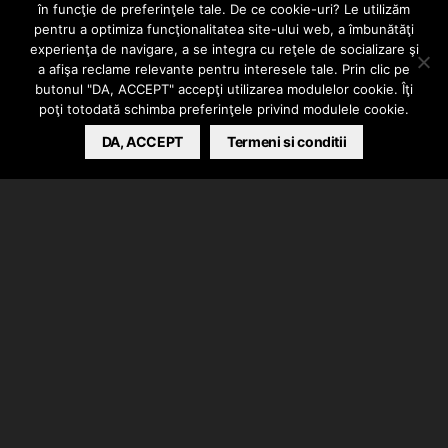
femei din
în funcţie de preferinţele tale. De ce cookie-uri? Le utilizăm
pentru a optimiza funcţionalitatea site-ului web, a îmbunătăţi
experienţa de navigare, a se integra cu reţele de socializare şi
România
a afişa reclame relevante pentru interesele tale. Prin clic pe
butonul "DA, ACCEPT" accepţi utilizarea modulelor cookie. Îţi
poţi totodată schimba preferinţele privind modulele cookie.
RAPEKS
APRIL 2, 2015
DA, ACCEPT
Termeni si conditii
Vineri 3 aprilie, la Colectiv, în cadrul evenimentului
Sole&Shape Opening Party,
se lansează primul brand
de streetwear din România adresat femeilor –
Yum
Yum, Delicious Clothing
Yum Yum
este fondat în 2012 și apare ca urmare a
nevoii de a combina materialele comfortabile din
streetwear cu designul artiștilor români consacrați.