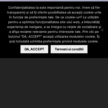
Confidenţialitatea ta este importantă pentru noi. Vrem să fim
NEW ARTIST IN TOWN
transparenţi și să îţi oferim posibilitatea să accepţi cookie-urile
New Artist In
în funcţie de preferinţele tale. De ce cookie-uri? Le utilizăm
pentru a optimiza funcţionalitatea site-ului web, a îmbunătăţi
experienţa de navigare, a se integra cu reţele de socializare şi
Town: DICE
a afişa reclame relevante pentru interesele tale. Prin clic pe
butonul "DA, ACCEPT" accepţi utilizarea modulelor cookie. Îţi
poţi totodată schimba preferinţele privind modulele cookie.
BARSAN CATALIN
DA, ACCEPT
JUNE 23, 2018
Termeni si conditii
După interviul cu Kev, vine discuţia cu Dice, pe
numele său real Alexandru. Acesta şi-a pornit
“aventura” din Calafat, acum fiind stabilit în Bucureşti.
Putem spune că de la începutul anului, Dice, s-a
reinventat, acum abordând un stil foarte fresh.