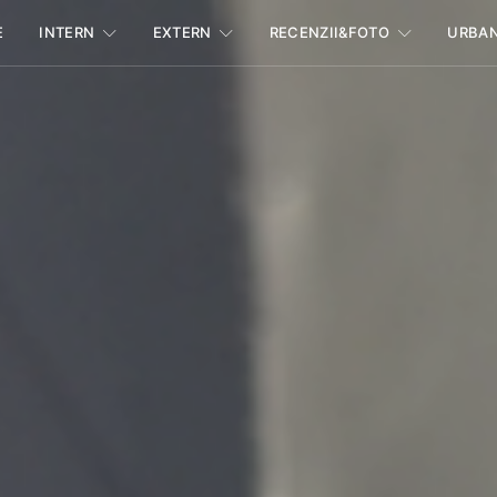
E
INTERN
EXTERN
RECENZII&FOTO
URBA